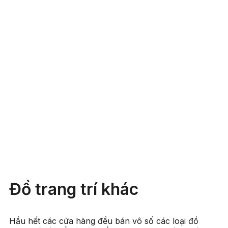
Đồ trang trí khác
Hầu hết các cửa hàng đều bán vô số các loại đồ