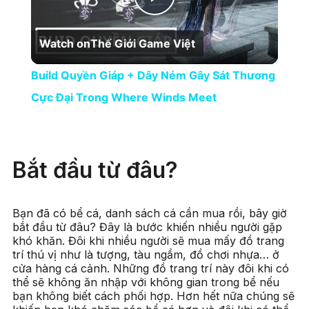
Play
Watch on
Thế Giới Game Việt
Video
Build Quyền Giáp + Dây Ném Gây Sát Thương
Cực Đại Trong Where Winds Meet
Bắt đầu từ đâu?
Bạn đã có bể cá, danh sách cá cần mua rồi, bây giờ
bắt đầu từ đâu? Đây là bước khiến nhiều người gặp
khó khăn. Đôi khi nhiều người sẽ mua mấy đồ trang
trí thú vị như là tượng, tàu ngầm, đồ chơi nhựa… ở
cửa hàng cá cảnh. Những đồ trang trí này đôi khi có
thể sẽ không ăn nhập với không gian trong bể nếu
bạn không biết cách phối hợp. Hơn hết nữa chúng sẽ