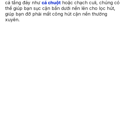
cá tầng đáy như
cá chuột
hoặc chạch culi, chúng có
thể giúp bạn sục cặn bẩn dưới nền lên cho lọc hút,
giúp bạn đỡ phải mất công hút cặn nền thường
xuyên.