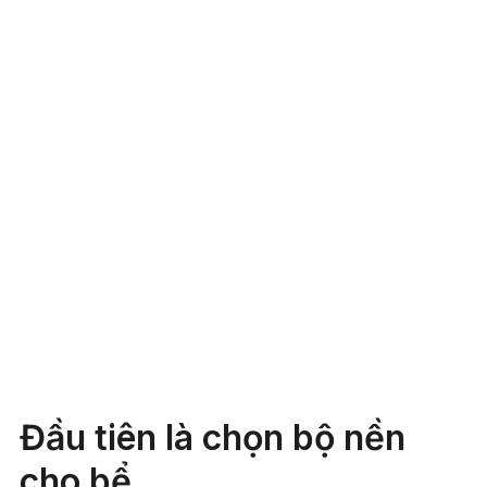
Đầu tiên là chọn bộ nền
cho bể.