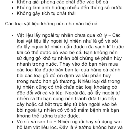
Không giải phóng các chất độc vào bể cá
Không làm ảnh hưởng nhiều đến thông số nước
Không gây tích tụ chất thải
Các loại vật liệu không nên cho vào bể cá:
Vật liệu lấy ngoài tự nhiên chưa qua xử lý – Các
loại vật liệu lấy ngoài tự nhiên như là gỗ và sỏi
đá lấy ngoài tự nhiên cần được rửa sạch kĩ trước
khi có thể được bỏ vào bể cá. Bạn không nên
sử dụng gỗ khô tự nhiên bởi chúng sẽ phân hủy
nhanh trong nước. Thay vào đó bạn nên mua
các loại lũa được bày bán tại cửa hàng cá cảnh
bởi các loại gỗ đó ổn định và lâu phân hủy
trong nước hơn gỗ thường. Nhiều loại đá trong
tự nhiên cũng có thể chứa các loại khoáng có
độc đối với cá và tép. Ngoài đá, gỗ lấy ngoài tự
nhiên ra thì bạn cũng nên tránh đưa trực tiếp
cây hoặc cá bắt trực tiếp từ bên ngoài vào bể
bởi ngoài tự nhiên có vô số mầm bệnh mà bạn
không thể lường trước được.
Vỏ sò và san hô – Nhiều người hay sử dụng san
hô làm vật liệu lọc. Đây là ý tưởng không hay và