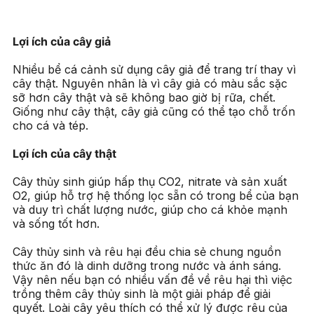
Lợi ích của cây giả
Nhiều bể cá cảnh sử dụng cây giả để trang trí thay vì
cây thật. Nguyên nhân là vì cây giả có màu sắc sặc
sỡ hơn cây thật và sẽ không bao giờ bị rữa, chết.
Giống như cây thật, cây giả cũng có thể tạo chỗ trốn
cho cá và tép.
Lợi ích của cây thật
Cây thủy sinh giúp hấp thụ CO2, nitrate và sản xuất
O2, giúp hỗ trợ hệ thống lọc sẵn có trong bể của bạn
và duy trì chất lượng nước, giúp cho cá khỏe mạnh
và sống tốt hơn.
Cây thủy sinh và rêu hại đều chia sẻ chung nguồn
thức ăn đó là dinh dưỡng trong nước và ánh sáng.
Vậy nên nếu bạn có nhiều vấn đề về rêu hại thì việc
trồng thêm cây thủy sinh là một giải pháp để giải
quyết. Loài cây yêu thích có thể xử lý được rêu của