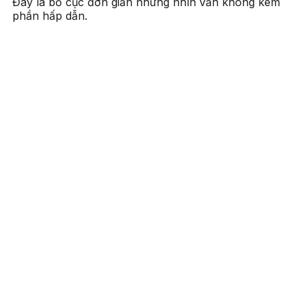
Đây là bố cục đơn giản nhưng nhìn vẫn không kém
phần hấp dẫn.