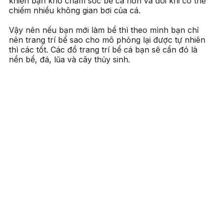
khiến bạn khó chăm sóc bể cá hơn và đôi khi có thể
chiếm nhiều không gian bơi của cá.
Vậy nên nếu bạn mới làm bể thì theo mình bạn chỉ
nên trang trí bể sao cho mô phỏng lại được tự nhiên
thì các tốt. Các đồ trang trí bể cá bạn sẽ cần đó là
nền bể, đá, lũa và cây thủy sinh.