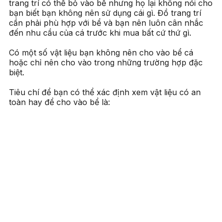
trang trí có thể bỏ vào bể nhưng họ lại không nói cho
bạn biết bạn không nên sử dụng cái gì. Đồ trang trí
cần phải phù hợp với bể và bạn nên luôn cân nhắc
đến nhu cầu của cá trước khi mua bất cứ thứ gì.
Có một số vật liệu bạn không nên cho vào bể cá
hoặc chỉ nên cho vào trong những trường hợp đặc
biệt.
Tiêu chí để bạn có thể xác định xem vật liệu có an
toàn hay để cho vào bể là: