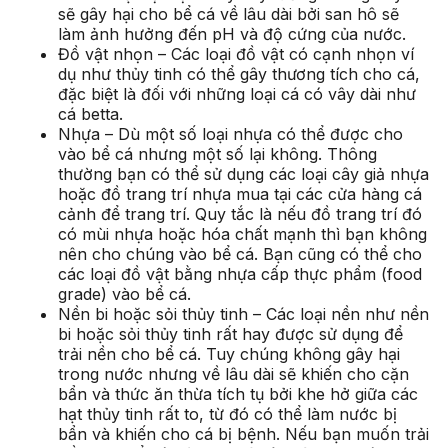
sẽ gây hại cho bể cá về lâu dài bởi san hô sẽ
làm ảnh hưởng đến pH và độ cứng của nước.
Đồ vật nhọn – Các loại đồ vật có cạnh nhọn ví
dụ như thủy tinh có thể gây thương tích cho cá,
đặc biệt là đối với những loại cá có vây dài như
cá betta.
Nhựa – Dù một số loại nhựa có thể được cho
vào bể cá nhưng một số lại không. Thông
thường bạn có thể sử dụng các loại cây giả nhựa
hoặc đồ trang trí nhựa mua tại các cửa hàng cá
cảnh để trang trí. Quy tắc là nếu đồ trang trí đó
có mùi nhựa hoặc hóa chất mạnh thì bạn không
nên cho chúng vào bể cá. Bạn cũng có thể cho
các loại đồ vật bằng nhựa cấp thực phẩm (food
grade) vào bể cá.
Nền bi hoặc sỏi thủy tinh – Các loại nền như nền
bi hoặc sỏi thủy tinh rất hay được sử dụng để
trải nền cho bể cá. Tuy chúng không gây hại
trong nước nhưng về lâu dài sẽ khiến cho cặn
bẩn và thức ăn thừa tích tụ bởi khe hở giữa các
hạt thủy tinh rất to, từ đó có thể làm nước bị
bẩn và khiến cho cá bị bệnh. Nếu bạn muốn trải