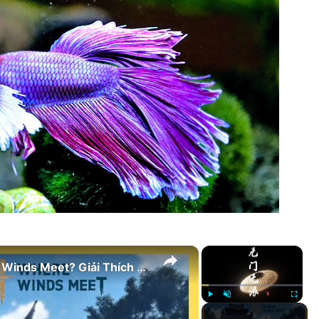
×
×
Chọn Môn Phái Nào Trong Where Winds Meet? Giải Thích Toàn Bộ 12 Môn Phái Cho Người Mới
Play
Unmute
Fullscree