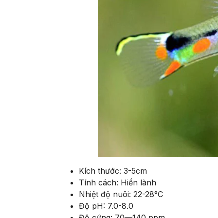
Kích thước: 3-5cm
Tính cách: Hiền lành
Nhiệt độ nuôi: 22-28°C
Độ pH: 7.0-8.0
Độ cứng: 70—140 ppm