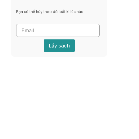
Bạn có thể hủy theo dõi bất kì lúc nào
Lấy sách