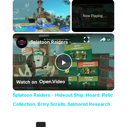
×
Now Playing
×
Play
Unmute
Fullscreen
Splatoon Raiders - Hideout Ship: Hoard: Relic Collection, Briny Scrolls, Salmonid Research
Play Video
Watch on
Splatoon Raiders - Hideout Ship: Hoard: Relic
Collection, Briny Scrolls, Salmonid Research