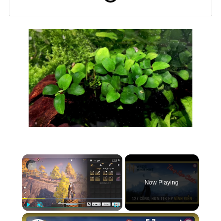
×
Now Playing
×
Play
Unmute
Fullscreen