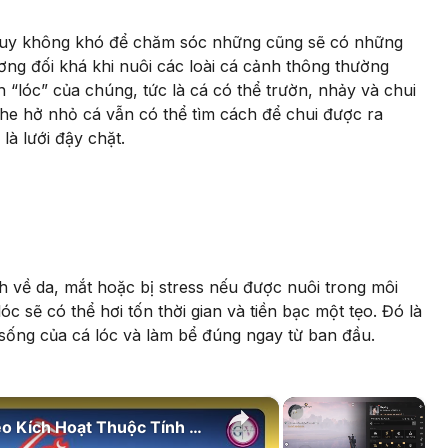
g tuy không khó để chăm sóc những cũng sẽ có những
ương đối khá khi nuôi các loài cá cảnh thông thường
h “lóc” của chúng, tức là cá có thể trườn, nhảy và chui
 khe hở nhỏ cá vẫn có thể tìm cách để chui được ra
 là lưới đậy chặt.
h về da, mắt hoặc bị stress nếu được nuôi trong môi
 sẽ có thể hơi tốn thời gian và tiền bạc một tẹo. Đó là
 sống của cá lóc và làm bể đúng ngay từ ban đầu.
×
×
Sai Lầm Khi Vứt Đồ Thấp Cấp | Mẹo Kích Hoạt Thuộc Tính Vĩnh Viễn Trong Where Winds Meet