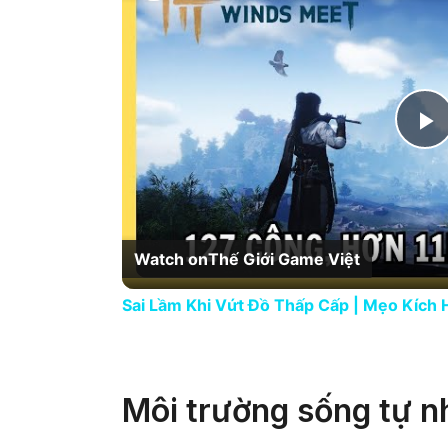
P
Watch on
Thế Giới Game Việt
Sai Lầm Khi Vứt Đồ Thấp Cấp | Mẹo Kích
Môi trường sống tự nh