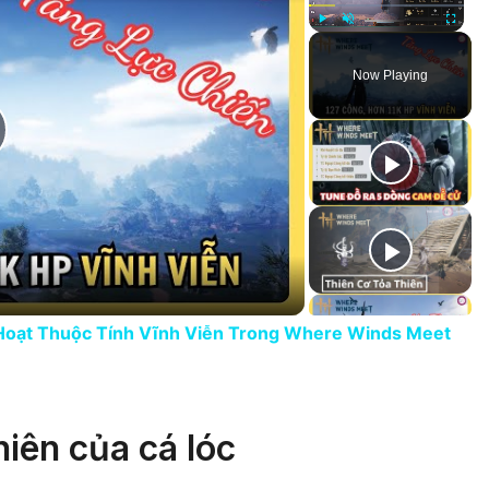
Play
Unmute
Fullscree
Now Playing
lay Video
 Hoạt Thuộc Tính Vĩnh Viễn Trong Where Winds Meet
iên của cá lóc