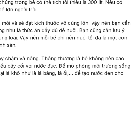
húng trong bể có thể tích tối thiểu là 300 lít. Nếu có
bể lớn ngoài trời.
 mồi và sẽ đạt kích thước vô cùng lớn, vậy nên bạn cần
ũng như là thức ăn đầy đủ để nuôi. Bạn cũng cần lưu ý
ùng loài. Vậy nên mỗi bể chỉ nên nuôi tối đa là một con
inh sản.
ảy chậm và nông. Thông thường là bể không nên cao
hiều cây cối với nước đục. Để mô phỏng môi trường sống
ại lá khô như là lá bàng, lá ổi,… để tạo nước đen cho