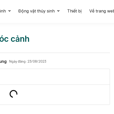
inh
Động vật thủy sinh
Thiết bị
Về trang we
lóc cảnh
ung
Ngày đăng:
23/08/2023