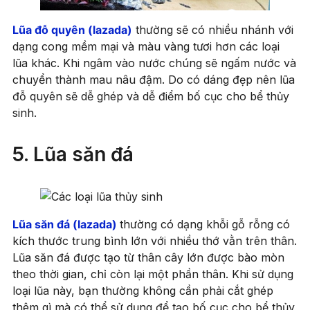
Lũa đỗ quyên (lazad
a
)
thường sẽ có nhiều nhánh với
dạng cong mềm mại và màu vàng tươi hơn các loại
lũa khác. Khi ngâm vào nước chúng sẽ ngấm nước và
chuyển thành mau nâu đậm. Do có dáng đẹp nên lũa
đỗ quyên sẽ dễ ghép và dễ điểm bố cục cho bể thủy
sinh.
5. Lũa săn đá
Lũa săn đá (lazad
a
)
thường có dạng khỗi gỗ rỗng có
kích thước trung bình lớn với nhiều thớ vằn trên thân.
Lũa săn đá được tạo từ thân cây lớn được bào mòn
theo thời gian, chỉ còn lại một phần thân. Khi sử dụng
loại lũa này, bạn thường không cần phải cắt ghép
thêm gì mà có thể sử dụng để tạo bố cục cho bể thủy