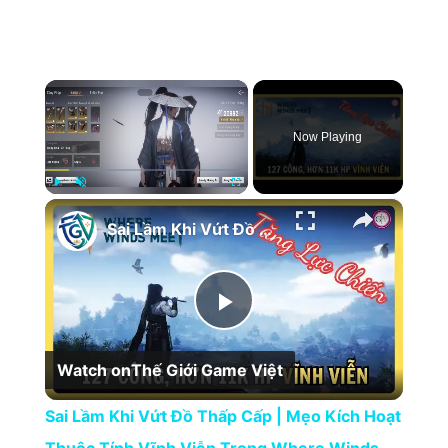
×
Now Playing
×
Play
Unmute
Fullscreen
Sai Lầm Khi Vứt Đồ Thấp Cấp | Mẹo Kích Hoạt Thuộc Tính Vĩnh Viễn Trong Where Winds Meet
Play Video
Watch on
Thế Giới Game Việt
Sai Lầm Khi Vứt Đồ Thấp Cấp | Mẹo Kích Hoạt