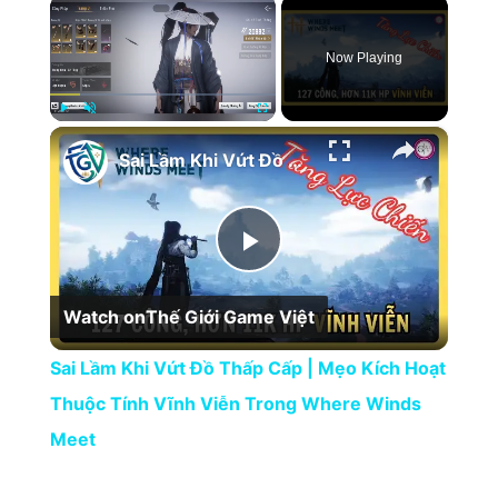
×
Now Playing
×
Play
Unmute
Fullscreen
Sai Lầm Khi Vứt Đồ Thấp Cấp | Mẹo Kích Hoạt Thuộc Tính Vĩnh Viễn Trong Where Winds Meet
Play Video
Watch on
Thế Giới Game Việt
Sai Lầm Khi Vứt Đồ Thấp Cấp | Mẹo Kích Hoạt
Thuộc Tính Vĩnh Viễn Trong Where Winds
Meet