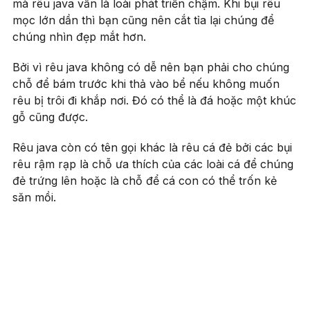
mà rêu java vẫn là loài phát triển chậm. Khi bụi rêu
mọc lớn dần thì bạn cũng nên cắt tỉa lại chúng để
chúng nhìn đẹp mắt hơn.
Bởi vì rêu java không có dễ nên bạn phải cho chúng
chỗ để bám trước khi thả vào bể nếu không muốn
rêu bị trôi đi khắp nơi. Đó có thể là đá hoặc một khúc
gỗ cũng được.
Rêu java còn có tên gọi khác là rêu cá đẻ bởi các bụi
rêu rậm rạp là chỗ ưa thích của các loài cá để chúng
đẻ trứng lên hoặc là chỗ để cá con có thể trốn kẻ
săn mồi.