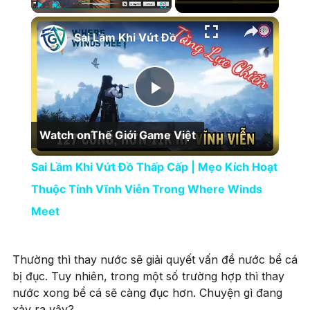
×
Play
Unmute
Fullscreen
Sai Lầm Khi Vứt Đồ Thấp Cấp | Mẹo Kích Hoạt Thuộc Tính Vĩnh Viễn Trong Where Winds Meet
Play Video
Watch on
Thế Giới Game Việt
Sai Lầm Khi Vứt Đồ Thấp Cấp | Mẹo Kích Hoạt
Thuộc Tính Vĩnh Viễn Trong Where Winds
Meet
Thường thì thay nước sẽ giải quyết vấn đề nước bể cá
bị đục. Tuy nhiên, trong một số trường hợp thì thay
nước xong bể cá sẽ càng đục hơn. Chuyện gì đang
xảy ra vậy?