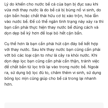
Lý do khiến cho nước bể cá của bạn bị đục sau khi
vừa mới thay nước là do bể cá bị bùng nổ vi sinh, do
cặn bẩn hoặc chất thải hữu cơ bị xáo trộn, hòa lẫn
vào nước bể. Để có thể ngăn tình trạng này xảy ra thì
bạn cần phải thực hiện thay nước bể đúng cách và
dọn dẹp bể kỹ hơn để loại bỏ hết cặn bẩn.
Cụ thể hơn là bạn cần phải hút cặn đáy bể kết hợp
với thay nước. Sau khi thay nước bạn cũng cần phải
vớt bỏ các loại cặn to như lá cây ra khỏi nước. Khi
dọn dẹp lọc bạn cũng cần phải cẩn thận, tránh việc
để chất bẩn từ lọc trôi lại vào trong nước bể. Ngoài
ra, sử dụng bộ lọc đủ to, châm thêm vi sinh, sử dụng
bông lọc mịn cũng giúp cho bể cá trong lại nhanh
hơn.