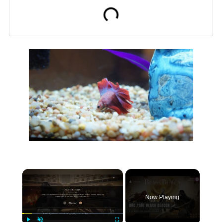
×
Now Playing