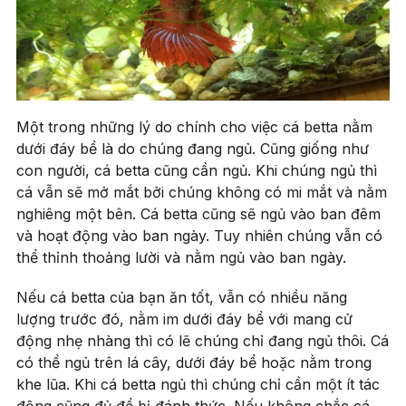
Một trong những lý do chính cho việc cá betta nằm
dưới đáy bể là do chúng đang ngủ. Cũng giống như
con người, cá betta cũng cần ngủ. Khi chúng ngủ thì
cá vẫn sẽ mở mắt bởi chúng không có mi mắt và nằm
nghiêng một bên. Cá betta cũng sẽ ngủ vào ban đêm
và hoạt động vào ban ngày. Tuy nhiên chúng vẫn có
thể thỉnh thoảng lười và nằm ngủ vào ban ngày.
Nếu cá betta của bạn ăn tốt, vẫn có nhiều năng
lượng trước đó, nằm im dưới đáy bể với mang cử
động nhẹ nhàng thì có lẽ chúng chỉ đang ngủ thôi. Cá
có thể ngủ trên lá cây, dưới đáy bể hoặc nằm trong
khe lũa. Khi cá betta ngủ thì chúng chỉ cần một ít tác
động cũng đủ để bị đánh thức. Nếu không chắc cá