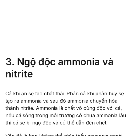
3. Ngộ độc ammonia và
nitrite
Cá khi ăn sẽ tạo chất thải. Phân cá khi phân hủy sẽ
tạo ra ammonia và sau đó ammonia chuyển hóa
thành nitrite. Ammonia là chất vô cùng độc với cá,
nếu cá sống trong môi trường có chứa ammonia lâu
thì cá sẽ bị ngộ độc và có thể dẫn đến chết.
Vấn đề là bạn không thể nhìn thấy ammonia ngoài