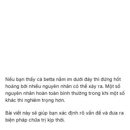
Nếu bạn thấy cá betta nằm im dưới đáy thì đứng hốt
hoảng bởi nhiều nguyên nhân có thể xảy ra. Một số
nguyên nhân hoàn toàn bình thường trong khi một số
khác thì nghiêm trọng hơn.
Bài viết này sẽ giúp bạn xác định rõ vấn đề và đưa ra
biện pháp chữa trị kịp thời.