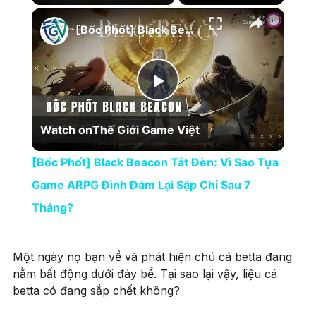
×
Play
Unmute
Fullscreen
[Bốc Phốt] Black Beacon Tắt Đèn: Vì Sao Tựa Game ARPG Đình Đám Lại Sập Chỉ Sau 7 Tháng?
Play Video
Watch on
Thế Giới Game Việt
[Bốc Phốt] Black Beacon Tắt Đèn: Vì Sao Tựa
Game ARPG Đình Đám Lại Sập Chỉ Sau 7
Tháng?
Một ngày nọ bạn về và phát hiện chú cá betta đang
nằm bất động dưới đáy bể. Tại sao lại vậy, liệu cá
betta có đang sắp chết không?