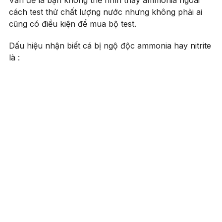
cách test thử chất lượng nước nhưng không phải ai
cũng có điều kiện để mua bộ test.
Dấu hiệu nhận biết cá bị ngộ độc ammonia hay nitrite
là :