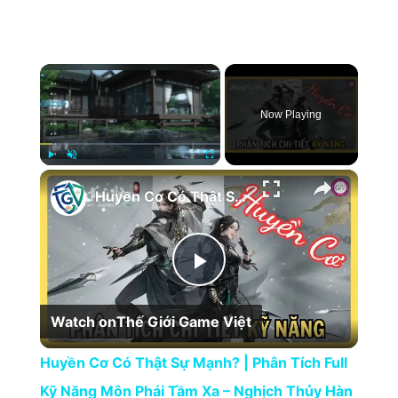
×
Now Playing
×
Play
Unmute
Fullscreen
Huyền Cơ Có Thật Sự Mạnh? | Phân Tích Full Kỹ Năng Môn Phái Tầm Xa – Nghịch Thủy Hàn
Play Video
Watch on
Thế Giới Game Việt
Huyền Cơ Có Thật Sự Mạnh? | Phân Tích Full
Kỹ Năng Môn Phái Tầm Xa – Nghịch Thủy Hàn