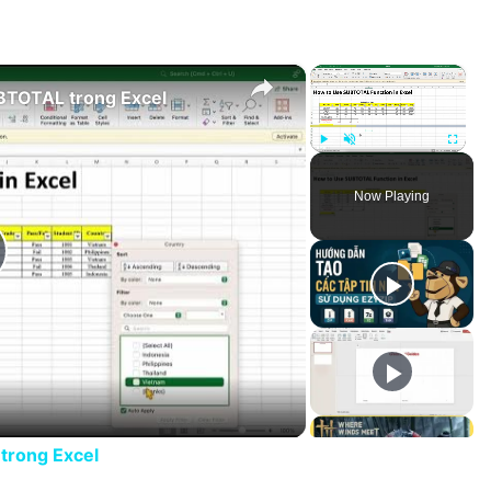
×
×
BTOTAL trong Excel
Play
Unmute
Fullscree
Now Playing
lay Video
trong Excel