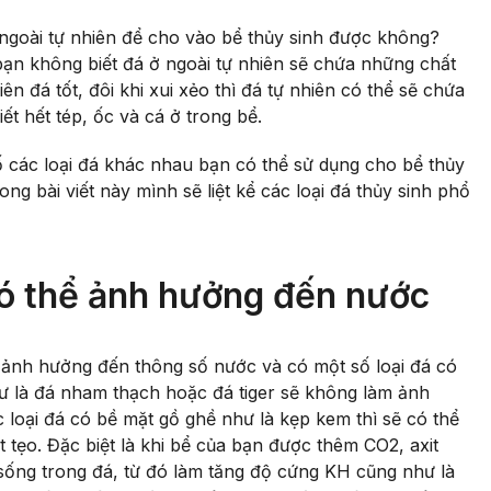
o ngoài tự nhiên để cho vào bể thủy sinh được không?
ạn không biết đá ở ngoài tự nhiên sẽ chứa những chất
 đá tốt, đôi khi xui xẻo thì đá tự nhiên có thể sẽ chứa
iết hết tép, ốc và cá ở trong bể.
số các loại đá khác nhau bạn có thể sử dụng cho bể thủy
ong bài viết này mình sẽ liệt kể các loại đá thủy sinh phổ
có thể ảnh hưởng đến nước
 ảnh hưởng đến thông số nước và có một số loại đá có
hư là đá nham thạch hoặc đá tiger sẽ không làm ảnh
loại đá có bề mặt gồ ghề như là kẹp kem thì sẽ có thể
 tẹo. Đặc biệt là khi bể của bạn được thêm CO2, axit
 sống trong đá, từ đó làm tăng độ cứng KH cũng như là