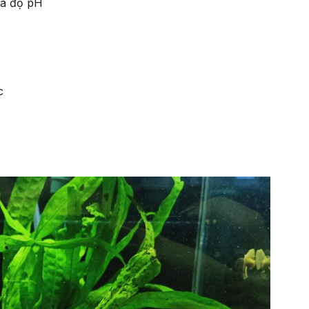
và độ pH
c