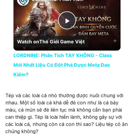
Play Video
Watch on
Thế Giới Game Việt
LORDNINE: Phân Tích TAY KHÔNG - Class
Mới Nhất Liệu Có Đột Phá Được Meta Đao
Kiếm?
Tép và các loài cá nhỏ thường được nuôi chung với
nhau. Một số loài cá khá dễ đẻ con như là cá bảy
màu, cá mún sẽ đẻ liên tục mà không cần bạn phải
can thiệp gì. Tép là loài hiền lành, không gây sự với
các loài cá, nhưng còn cá con thì sao? Liệu tép có ăn
chúng không?