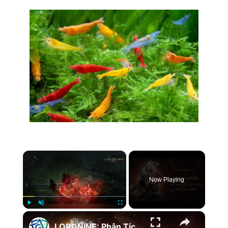
×
Now Playing
×
Play
Unmute
Fullscreen
LORDNINE: Phân Tích TAY KHÔNG - Class Mới Nhất Liệu Có Đột Phá Được Meta Đao Kiếm?