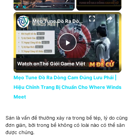
×
Play
Unmute
Fullscreen
Mẹo Tune Đồ Ra Dòng Cam Đúng Lưu Phái | Hiệu Chỉnh Trang Bị Chuẩn Cho Where Winds Meet
Play Video
Watch on
Thế Giới Game Việt
Mẹo Tune Đồ Ra Dòng Cam Đúng Lưu Phái |
Hiệu Chỉnh Trang Bị Chuẩn Cho Where Winds
Meet
Sán là vấn đề thường xảy ra trong bể tép, lý do cũng
đơn giản, bởi trong bể không có loài nào có thể săn
được chúng.