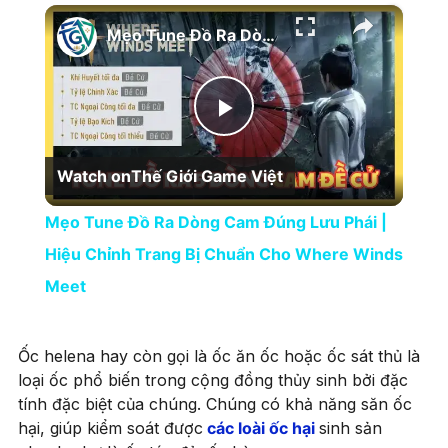
×
Play
Unmute
Fullscreen
Mẹo Tune Đồ Ra Dòng Cam Đúng Lưu Phái | Hiệu Chỉnh Trang Bị Chuẩn Cho Where Winds Meet
Play Video
Watch on
Thế Giới Game Việt
Mẹo Tune Đồ Ra Dòng Cam Đúng Lưu Phái |
Hiệu Chỉnh Trang Bị Chuẩn Cho Where Winds
Meet
Ốc helena hay còn gọi là ốc ăn ốc hoặc ốc sát thủ là
loại ốc phổ biến trong cộng đồng thủy sinh bởi đặc
tính đặc biệt của chúng. Chúng có khả năng săn ốc
hại, giúp kiểm soát được
các loài ốc hại
sinh sản