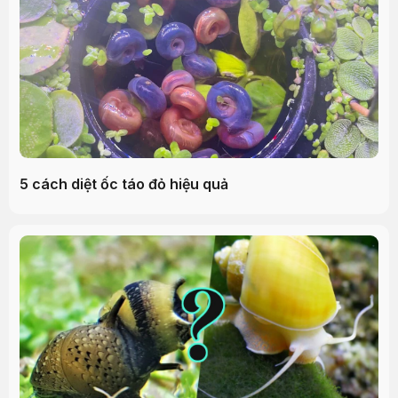
5 cách diệt ốc táo đỏ hiệu quả