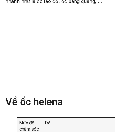
nhanh như là ốc táo đỏ, ốc bàng quang, …
Về ốc helena
Mức độ
Dễ
chăm sóc