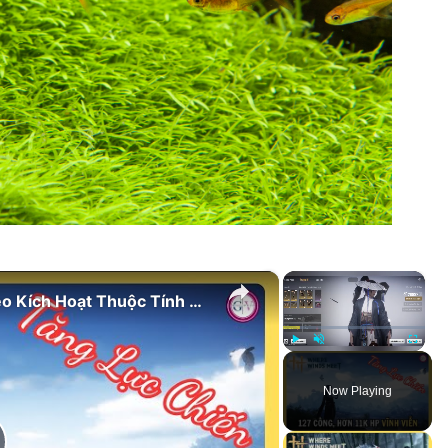
×
×
Sai Lầm Khi Vứt Đồ Thấp Cấp | Mẹo Kích Hoạt Thuộc Tính Vĩnh Viễn Trong Where Winds Meet
Play
Unmute
Fullscree
Now Playing