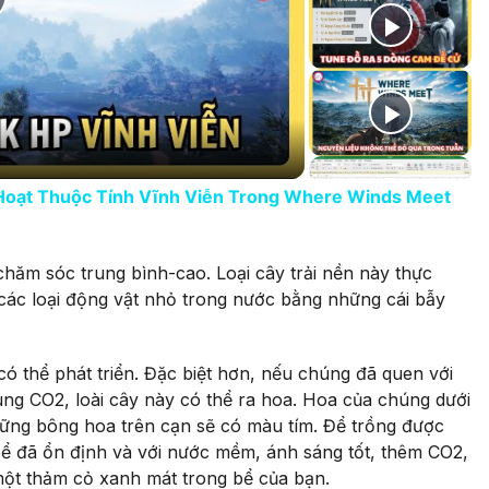
lay Video
 Hoạt Thuộc Tính Vĩnh Viễn Trong Where Winds Meet
hăm sóc trung bình-cao. Loại cây trải nền này thực
, các loại động vật nhỏ trong nước bằng những cái bẫy
ó thể phát triển. Đặc biệt hơn, nếu chúng đã quen với
ung CO2, loài cây này có thể ra hoa. Hoa của chúng dưới
ững bông hoa trên cạn sẽ có màu tím. Để trồng được
 bể đã ổn định và với nước mềm, ánh sáng tốt, thêm CO2,
một thảm cỏ xanh mát trong bể của bạn.