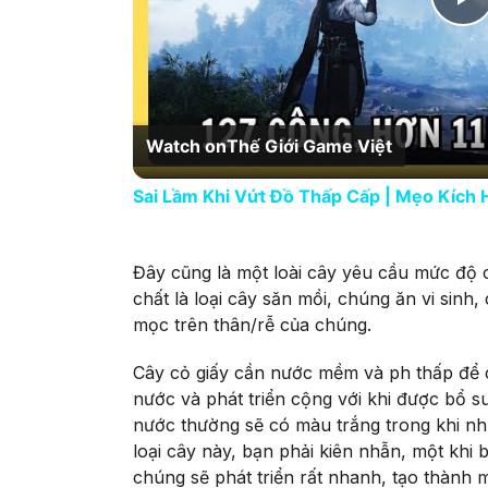
P
Watch on
Thế Giới Game Việt
Sai Lầm Khi Vứt Đồ Thấp Cấp | Mẹo Kích
Đây cũng là một loài cây yêu cầu mức độ c
chất là loại cây săn mồi, chúng ăn vi sinh
mọc trên thân/rễ của chúng.
Cây cỏ giấy cần nước mềm và ph thấp để c
nước và phát triển cộng với khi được bổ s
nước thường sẽ có màu trắng trong khi nh
loại cây này, bạn phải kiên nhẫn, một khi
chúng sẽ phát triển rất nhanh, tạo thành 