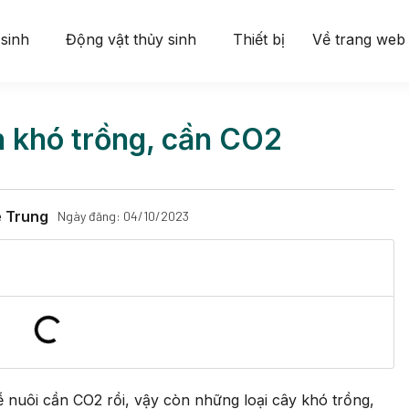
 sinh
Động vật thủy sinh
Thiết bị
Về trang web
h khó trồng, cần CO2
ê Trung
Ngày đăng:
04/10/2023
dễ nuôi cần CO2 rồi, vậy còn những loại cây khó trồng,