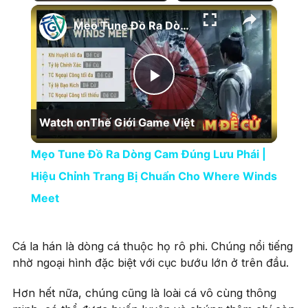
×
Play
Unmute
Fullscreen
Mẹo Tune Đồ Ra Dòng Cam Đúng Lưu Phái | Hiệu Chỉnh Trang Bị Chuẩn Cho Where Winds Meet
Play Video
Watch on
Thế Giới Game Việt
Mẹo Tune Đồ Ra Dòng Cam Đúng Lưu Phái |
Hiệu Chỉnh Trang Bị Chuẩn Cho Where Winds
Meet
Cá la hán là dòng cá thuộc họ rô phi. Chúng nổi tiếng
nhờ ngoại hình đặc biệt với cục bướu lớn ở trên đầu.
Hơn hết nữa, chúng cũng là loài cá vô cùng thông