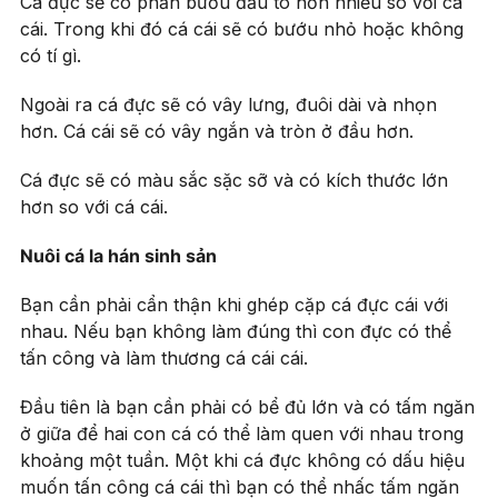
Cá đực sẽ có phần bướu đầu to hơn nhiều so với cá
cái. Trong khi đó cá cái sẽ có bướu nhỏ hoặc không
có tí gì.
Ngoài ra cá đực sẽ có vây lưng, đuôi dài và nhọn
hơn. Cá cái sẽ có vây ngắn và tròn ở đầu hơn.
Cá đực sẽ có màu sắc sặc sỡ và có kích thước lớn
hơn so với cá cái.
Nuôi cá la hán sinh sản
Bạn cần phải cẩn thận khi ghép cặp cá đực cái với
nhau. Nếu bạn không làm đúng thì con đực có thể
tấn công và làm thương cá cái cái.
Đầu tiên là bạn cần phải có bể đủ lớn và có tấm ngăn
ở giữa để hai con cá có thể làm quen với nhau trong
khoảng một tuần. Một khi cá đực không có dấu hiệu
muốn tấn công cá cái thì bạn có thể nhấc tấm ngăn