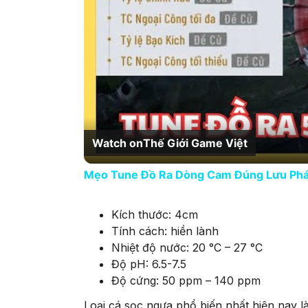
Watch on
Thế Giới Game Việt
Mẹo Tune Đồ Ra Dòng Cam Đúng Lưu Phái
Kích thước: 4cm
Tính cách: hiền lành
Nhiệt độ nước: 20 °C – 27 °C
Độ pH: 6.5-7.5
Độ cứng: 50 ppm – 140 ppm
Loại cá sọc ngựa phổ biến nhất hiện nay 