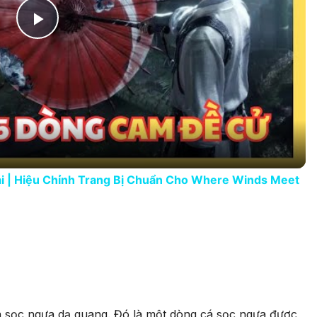
Play Video
 | Hiệu Chỉnh Trang Bị Chuẩn Cho Where Winds Meet
là sọc ngựa dạ quang. Đó là một dòng cá sọc ngựa được