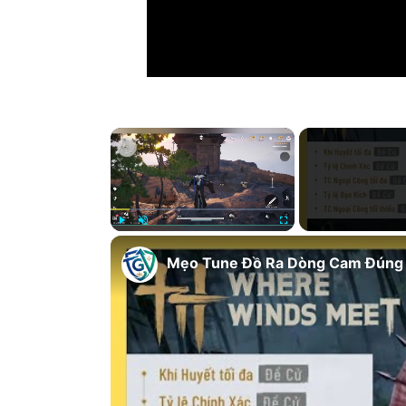
×
Play
Unmute
Fullscreen