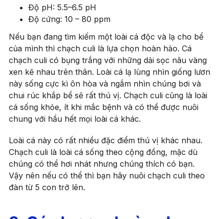
Độ pH: 5.5–6.5 pH
Độ cứng: 10 – 80 ppm
Nếu bạn đang tìm kiếm một loài cá độc và lạ cho bể
của mình thì chạch culi là lựa chọn hoàn hảo. Cá
chạch culi có bụng trắng với những dải sọc nâu vàng
xen kẽ nhau trên thân. Loài cá lạ lùng nhìn giống lươn
này sống cực kì ôn hòa và ngắm nhìn chúng bơi và
chui rúc khắp bể sẽ rất thú vị. Chạch culi cũng là loài
cá sống khỏe, ít khi mắc bệnh và có thể được nuôi
chung với hầu hết mọi loài cá khác.
Loài cá này có rất nhiều đặc điểm thú vị khác nhau.
Chạch culi là loài cá sống theo cộng đồng, mặc dù
chúng có thể hơi nhát nhưng chúng thích có bạn.
Vậy nên nếu có thể thì bạn hãy nuôi chạch culi theo
đàn từ 5 con trở lên.