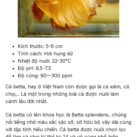
Kích thước: 5-6 cm
Tính cách: Hơi hung dữ
Nhiệt độ nuôi: 22-30°C
Độ pH: 6.5-7.5
Độ cứng: 90—300 ppm
Cá betta, hay ở Việt Nam còn được gọi là cá xiêm, cá
chọi,.. Là một trong những loài cá được nuôi làm
cảnh lâu đời nhất.
Cá betta có tên khoa học là Betta splendens, chúng
nổi tiếng nhờ màu sắc sặc sỡ, sở hữu bộ vây dài cùng
với tập tính hiếu chiến. Cá betta được nuôi chọn lọc
để làm cá chọi từ thế kỷ 14 và vô cùng phổ biến