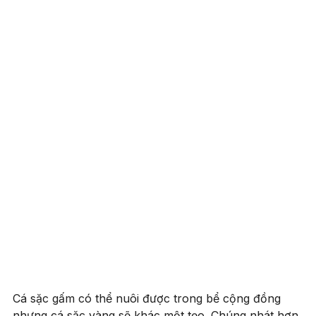
Cá sặc gấm có thể nuôi được trong bể cộng đồng
nhưng cá sặc vàng sẽ khác một tẹo. Chúng nhát hơn,