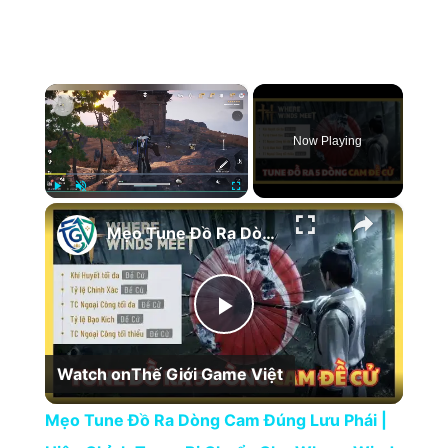
×
Now Playing
×
Play
Unmute
Fullscreen
Mẹo Tune Đồ Ra Dòng Cam Đúng Lưu Phái | Hiệu Chỉnh Trang Bị Chuẩn Cho Where Winds Meet
Play Video
Watch on
Thế Giới Game Việt
Mẹo Tune Đồ Ra Dòng Cam Đúng Lưu Phái |