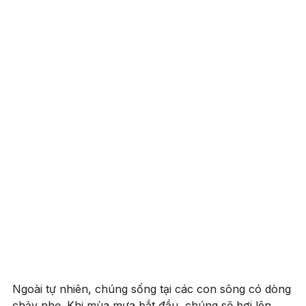
Ngoài tự nhiên, chúng sống tại các con sông có dòng
chảy nhẹ. Khi mùa mưa bắt đầu, chúng sẽ bơi lên