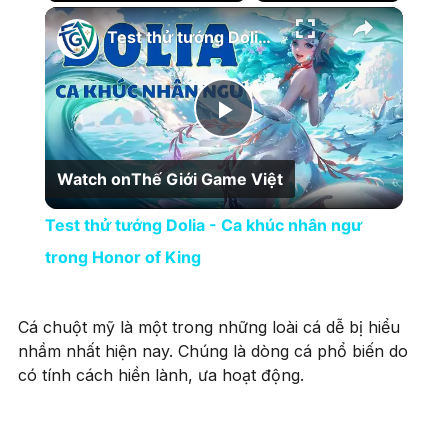
×
Play
Unmute
Fullscreen
Test thử tướng Dolia - Ca khúc nhân ngư trong Honor of King
Play Video
Watch on
Thế Giới Game Việt
Test thử tướng Dolia - Ca khúc nhân ngư
trong Honor of King
Cá chuột mỹ là một trong những loài cá dễ bị hiểu
nhầm nhất hiện nay. Chúng là dòng cá phổ biến do
có tính cách hiền lành, ưa hoạt động.