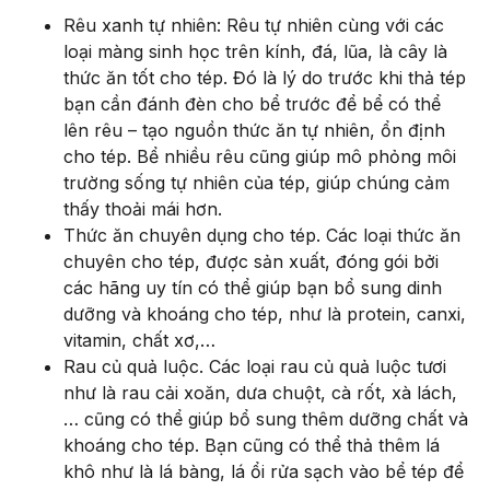
Rêu xanh tự nhiên: Rêu tự nhiên cùng với các
loại màng sinh học trên kính, đá, lũa, là cây là
thức ăn tốt cho tép. Đó là lý do trước khi thả tép
bạn cần đánh đèn cho bể trước để bể có thể
lên rêu – tạo nguồn thức ăn tự nhiên, ổn định
cho tép. Bể nhiều rêu cũng giúp mô phỏng môi
trường sống tự nhiên của tép, giúp chúng cảm
thấy thoải mái hơn.
Thức ăn chuyên dụng cho tép. Các loại thức ăn
chuyên cho tép, được sản xuất, đóng gói bởi
các hãng uy tín có thể giúp bạn bổ sung dinh
dưỡng và khoáng cho tép, như là protein, canxi,
vitamin, chất xơ,…
Rau củ quả luộc. Các loại rau củ quả luộc tươi
như là rau cải xoăn, dưa chuột, cà rốt, xà lách,
… cũng có thể giúp bổ sung thêm dưỡng chất và
khoáng cho tép. Bạn cũng có thể thả thêm lá
khô như là lá bàng, lá ổi rửa sạch vào bể tép để