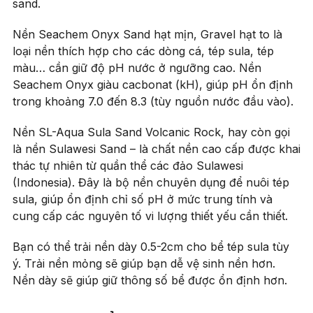
sand.
Nền Seachem Onyx Sand hạt mịn, Gravel hạt to là
loại nền thích hợp cho các dòng cá, tép sula, tép
màu… cần giữ độ pH nước ở ngưỡng cao. Nền
Seachem Onyx giàu cacbonat (kH), giúp pH ổn định
trong khoảng 7.0 đến 8.3 (tùy nguồn nước đầu vào).
Nền SL-Aqua Sula Sand Volcanic Rock, hay còn gọi
là nền Sulawesi Sand – là chất nền cao cấp được khai
thác tự nhiên từ quần thể các đảo Sulawesi
(Indonesia). Đây là bộ nền chuyên dụng để nuôi tép
sula, giúp ổn định chỉ số pH ở mức trung tính và
cung cấp các nguyên tố vi lượng thiết yếu cần thiết.
Bạn có thể trải nền dày 0.5-2cm cho bể tép sula tùy
ý. Trải nền mỏng sẽ giúp bạn dễ vệ sinh nền hơn.
Nền dày sẽ giúp giữ thông số bể được ổn định hơn.