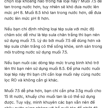
chọn loại khoáng nào trong hai loại này? Muối 7.5 dễ
tan trong nước hơn, tuy nhiên sẽ khó đưa nước lên
mức pH 8. Muối 8.5 khó tan trong nước hơn, dễ đưa
nước lên mức pH 8 hơn.
Nếu bạn chỉ định những loại tép sula với mức độ
chăm sóc dễ như là tép sula chân trắng thì bạn nên
sử dụng muối 7.5. Lý do bởi muối 7.5 dễ dùng hơn và
tép sula chân trắng có thể sống khỏe, sinh sản trong
môi trường nước sử dụng muối 7.5.
Nếu bạn nuôi các dòng tép mức trung bình khó trở
lên thì bạn nên sử dụng muối 8.5. Để pha nước nuôi
loại tép này thì bạn chỉ cần loại muối này cùng nước
lọc RO và không cần gì khác.
Muối 7.5 dễ pha hơn, bạn chỉ cần pha 3.5g muối cho
15 lít nước, khuấy cho muối tan là có thể sử dụng
được. Tuy vậy, mình khuyên các bạn vẫn nên để
chậu nước cùng phòng với bể nuôi tép để nhiệt độ