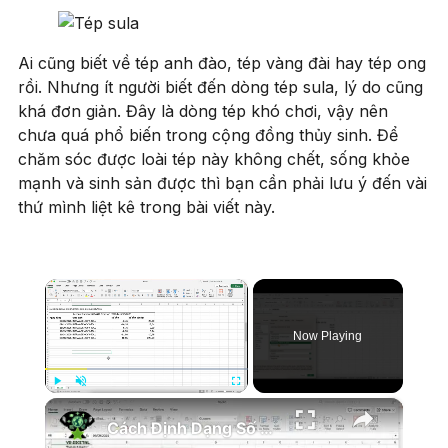
Ai cũng biết về tép anh đào, tép vàng đài hay tép ong
rồi. Nhưng ít người biết đến dòng tép sula, lý do cũng
khá đơn giản. Đây là dòng tép khó chơi, vậy nên
chưa quá phổ biến trong cộng đồng thủy sinh. Để
chăm sóc được loài tép này không chết, sống khỏe
mạnh và sinh sản được thì bạn cần phải lưu ý đến vài
thứ mình liệt kê trong bài viết này.
×
Now Playing
×
Play
Unmute
Fullscreen
Cách Định Dạng Số và Ngày Trong Excel Siêu Đẹp