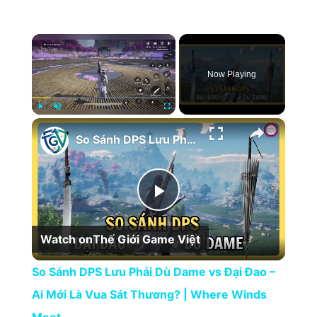
×
Now Playing
×
Play
Unmute
Fullscreen
So Sánh DPS Lưu Phái Dù Dame vs Đại Đao – Ai Mới Là Vua Sát Thương? | Where Winds Meet
Play Video
Watch on
Thế Giới Game Việt
So Sánh DPS Lưu Phái Dù Dame vs Đại Đao –
Ai Mới Là Vua Sát Thương? | Where Winds