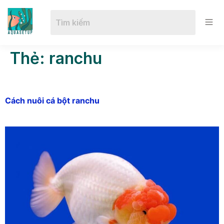
Thẻ:
ranchu
Cách nuôi cá bột ranchu